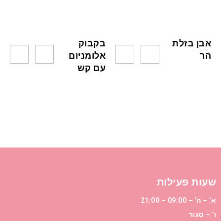
אבן בזלת
בקבוק
הר
אלומניום
עם קש
שעות פעילות
א' – ה' – 09:00 – 21:00
ו' – סגור